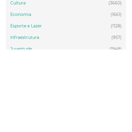
Cultura
(3660)
Economia
(1661)
Esporte e Lazer
(1128)
Infraestrutura
(957)
Juventude
(1948)
Meio ambiente
(1437)
Mobilidade
(2877)
Social
(1986)
Tecnologia
(150)
Turismo
(1073)
Fortaleza
(3814)
Educação
(2104)