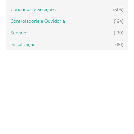
Concursos e Seleções
(305)
Controladoria e Ouvidoria
(164)
Servidor
(199)
Fiscalização
(151)
Proteção Animal
(33)
Relações Comunitárias
(10)
Mulheres
(21)
Regionais
(58)
Primeira Infância
(28)
Mais Lidas