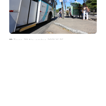
Terça, 30 Novembro 2021 16:35
Prefeitura de Fortaleza
implanta nova linha
sazonal 065 – Siqueira/13
de maio/Assembleia
A Prefeitura de Fortaleza, por meio da Empresa de
Transporte Urbano de Fortaleza (Etufor), implanta nova
linha 065 - Siqueira/13 de Maio/Assembleia. A operação
da linha inicia nesta quarta-feira (01/12) e ocorre de modo
distinto. Ao sair do terminal Siqueira, a linha 065 -
Siqueira/13 de Maio/Asse...