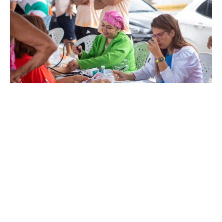
Segunda, 18 Maio 2026 16:35
Mais de 300 atendimentos
sociais e esportivos marcam
ação da Secel no Pirambu
A Areninha do Pirambu recebeu, na manhã do último sábado
(16/5), mais uma edição do projeto Mais Esporte e Lazer,
realizado pela Prefeitura de Fortaleza, por meio da Secretaria
Municipal do Esporte e Lazer (Secel). A população teve acesso