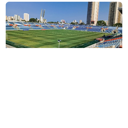
Terça, 24 Março 2026 16:57
Após reforma, PV abre as
portas para a Copa do
Nordeste nesta terça-feira
(24/03) com Ferroviário x
Fortaleza
O Estádio Presidente Vargas (PV) recebe, nesta terça-feira