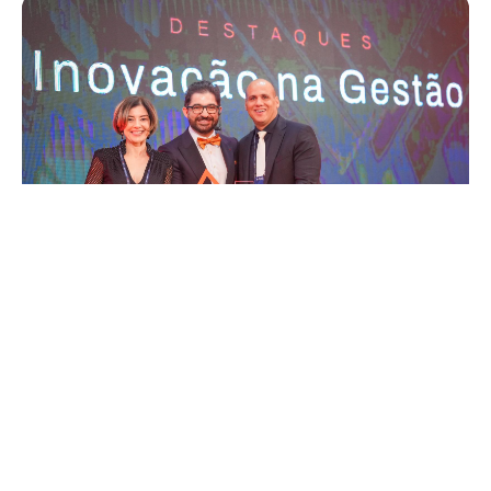
Sexta, 28 Novembro 2025 15:56
PGM Fortaleza conquista 2º
lugar em prêmio nacional
com o projeto Dívida Ativa
4.0: Transformação Digital
para o Cidadão