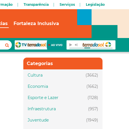
ormação
Transparência
Serviços
Legislação
cias
Fortaleza Inclusiva
Categorias
Cultura
(3662)
Economia
(1662)
Esporte e Lazer
(1128)
Infraestrutura
(957)
Juventude
(1949)