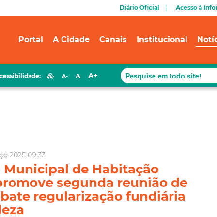
Diário Oficial
Acesso à Inf
Portal
A Cidade
Canais
Institucional
Notí
A+
A
cessibilidade:
A-
ço 2025 09:33
 Municipal de Habitação
promove segunda reunião de
bate regularização fundiária
leza