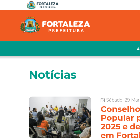
A
Notícias
Sábado, 29 Mar
Conselho
Popular 
2025 e de
em Forta