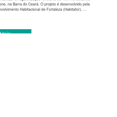
ne, na Barra do Ceará. O projeto é desenvolvido pela
volvimento Habitacional de Fortaleza (Habitafor), ...
 Mais
rço 2025 16:16
a realiza melhorias
onais em 350 moradias no
e prefeito Evandro entrega
 casa à moradora: “não quero
desse sonho”
Leitão visitou, nesse fim de semana, as obras do programa