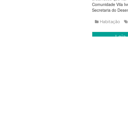
Comunidade Vila Ivo
Secretaria do Desen
Habitação
Leia
Segunda, 10 Ma
Prefeitur
habitaci
Siqueira 
primeira
acordar 
O prefeito Evandro 