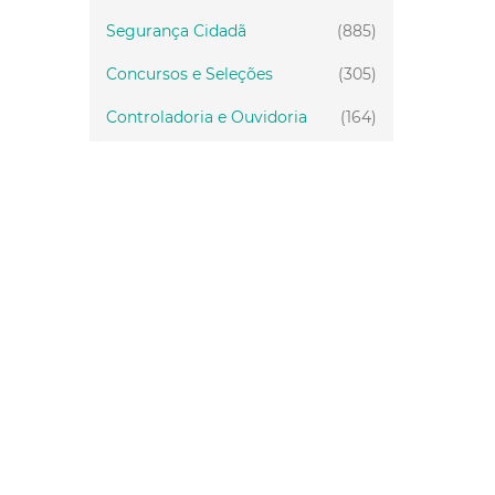
Segurança Cidadã
(885)
Concursos e Seleções
(305)
Controladoria e Ouvidoria
(164)
Servidor
(199)
Fiscalização
(151)
Proteção Animal
(34)
Relações Comunitárias
(10)
Mulheres
(21)
Regionais
(58)
Primeira Infância
(30)