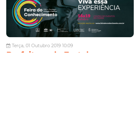
Terça, 01 Outubro 2019 10:09
Prefeitura de Fortaleza
participa da Feira do
Conhecimento 2019
A Prefeitura de Fortaleza participa, por meio da Fundação de
Ciência, Tecnologia e Inovação (Citinova), dos dias 16 a 19 de
outubro, da Feira do Conhecimento 2019 – Ciência, Tecnologia,
Inovação e Negócios, que ocorre no Centro de Eventos do
Ceará. Durante os quatro dias, jovens de tod...
Tecnologia
Feira
Tecnologia
Citinova
Leia Mais