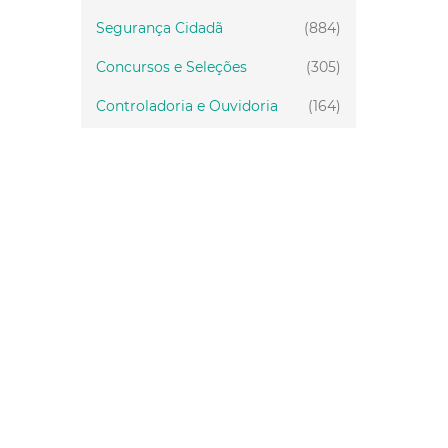
Segurança Cidadã
(884)
Concursos e Seleções
(305)
Controladoria e Ouvidoria
(164)
Servidor
(199)
Fiscalização
(151)
Proteção Animal
(33)
Relações Comunitárias
(10)
Mulheres
(21)
Regionais
(58)
Primeira Infância
(29)