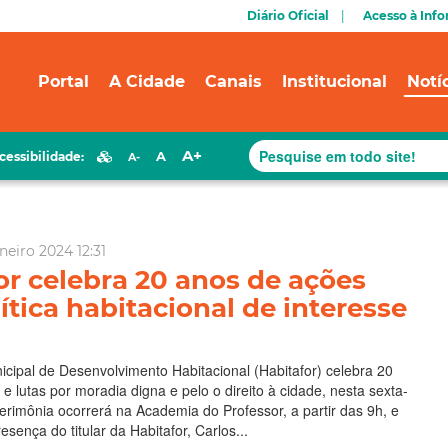
Diário Oficial
Acesso à Inf
Portal
A Cidade
Canais
Institucional
Notí
A+
A
cessibilidade:
A-
neiro 2024 12:31
or celebra 20 anos de ações
ítica habitacional de interesse
icipal de Desenvolvimento Habitacional (Habitafor) celebra 20
e lutas por moradia digna e pelo o direito à cidade, nesta sexta-
 cerimônia ocorrerá na Academia do Professor, a partir das 9h, e
sença do titular da Habitafor, Carlos...