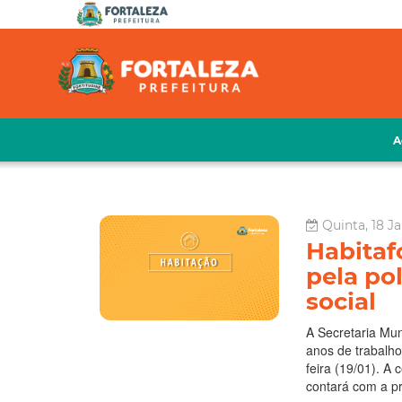
A
Quinta, 18 Ja
Habitaf
pela pol
social
A Secretaria Mun
anos de trabalho 
feira (19/01). A
contará com a pre