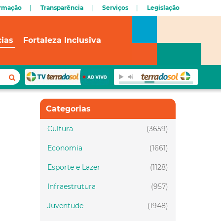
ormação
Transparência
Serviços
Legislação
cias
Fortaleza Inclusiva
Categorias
Cultura
(3659)
Economia
(1661)
Esporte e Lazer
(1128)
Infraestrutura
(957)
Juventude
(1948)