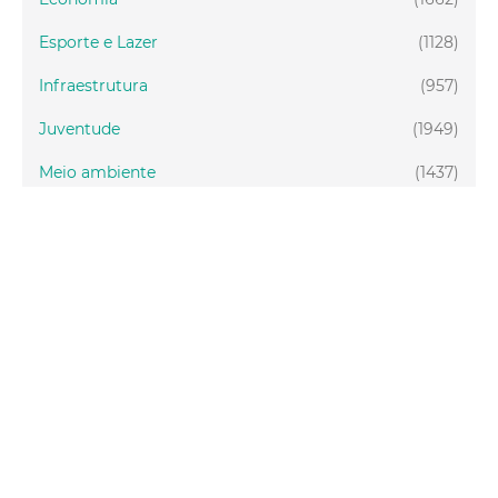
Esporte e Lazer
(1128)
Infraestrutura
(957)
Juventude
(1949)
Meio ambiente
(1437)
Mobilidade
(2877)
Social
(1988)
Tecnologia
(150)
Turismo
(1073)
Fortaleza
(3814)
Educação
(2104)
Finanças
(289)