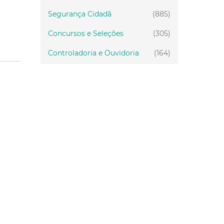
Segurança Cidadã
(885)
Concursos e Seleções
(305)
Controladoria e Ouvidoria
(164)
Servidor
(199)
Fiscalização
(151)
Proteção Animal
(34)
Relações Comunitárias
(10)
Mulheres
(21)
Regionais
(58)
Primeira Infância
(30)