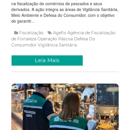
na fiscalização de comércios de pescados e seus
derivados. A ação integra as áreas de Vigilância Sanitária,
Meio Ambiente e Defesa do Consumidor, com o objetivo
de garantir...
Fiscalização
Agefis
Agência de Fiscalização
de Fortaleza
Operação Páscoa
Defesa Do
Consumidor
Vigilância Sanitária
Leia Mais