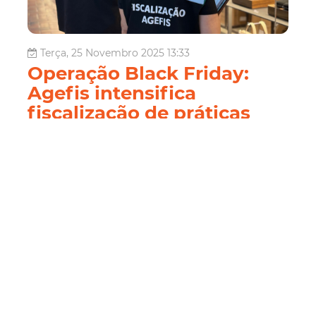
Terça, 25 Novembro 2025 13:33
Operação Black Friday:
Agefis intensifica
fiscalização de práticas
comerciais durante
período promocional em
Fortaleza
A Agência de Fiscalização de Fortaleza (Agefis) inicia,
nesta quarta-feira (26/11), a Operação Black Friday, ação
que reforça a fiscalização das práticas comerciais durante
o período de promoções na Capital. A operação segue
até sexta-feira (28/11) e inclui vistorias presenciais e...
Fiscalização
Agefis
Fiscalização
Black Friday
Defesa Do Consumidor