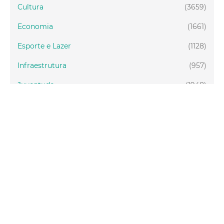
Cultura
(3659)
Economia
(1661)
Esporte e Lazer
(1128)
Infraestrutura
(957)
Juventude
(1948)
Meio ambiente
(1437)
Mobilidade
(2877)
Social
(1985)
Tecnologia
(150)
Turismo
(1073)
Fortaleza
(3814)
Educação
(2104)