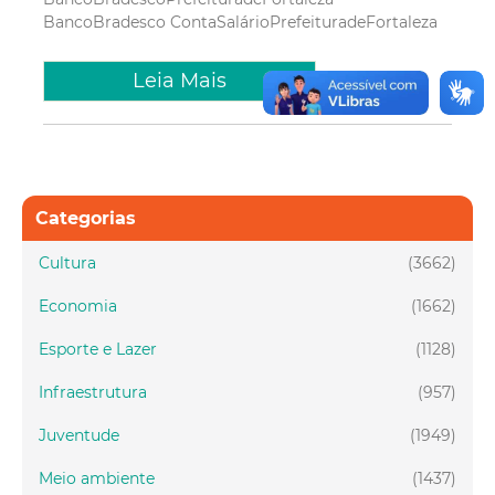
BancoBradesco
ContaSalárioPrefeituradeFortaleza
Leia Mais
Categorias
Cultura
(3662)
Economia
(1662)
Esporte e Lazer
(1128)
Infraestrutura
(957)
Juventude
(1949)
Meio ambiente
(1437)