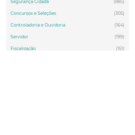
Segurança Cidadã
(885)
Concursos e Seleções
(305)
Controladoria e Ouvidoria
(164)
Servidor
(199)
Fiscalização
(151)
Proteção Animal
(34)
Relações Comunitárias
(10)
Mulheres
(21)
Regionais
(58)
Primeira Infância
(30)