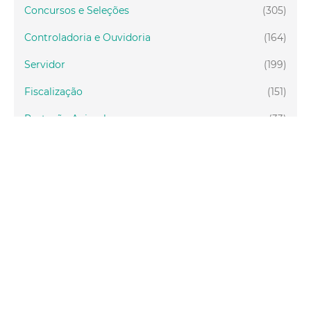
Concursos e Seleções
(305)
Controladoria e Ouvidoria
(164)
Servidor
(199)
Fiscalização
(151)
Proteção Animal
(33)
Relações Comunitárias
(10)
Mulheres
(21)
Regionais
(58)
Primeira Infância
(30)
Mais Lidas