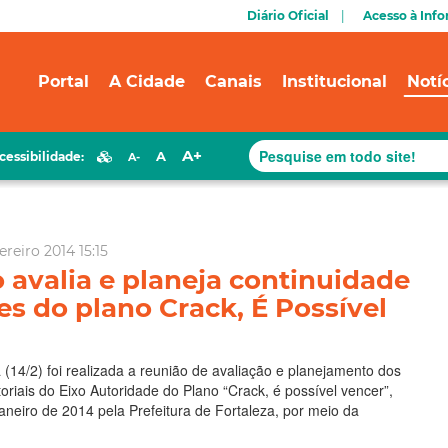
Diário Oficial
Acesso à Inf
Portal
A Cidade
Canais
Institucional
Notí
A+
A
cessibilidade:
A-
ereiro 2014 15:15
 avalia e planeja continuidade
es do plano Crack, É Possível
a (14/2) foi realizada a reunião de avaliação e planejamento dos
toriais do Eixo Autoridade do Plano “Crack, é possível vencer”,
neiro de 2014 pela Prefeitura de Fortaleza, por meio da