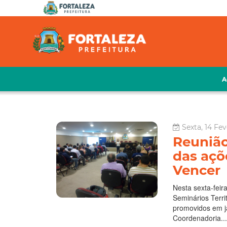
A
Sexta, 14 Fev
Reunião
das açõ
Vencer
Nesta sexta-feir
Seminários Terri
promovidos em ja
Coordenadoria...