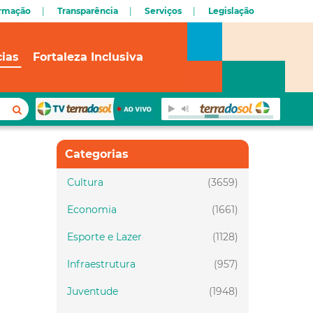
ormação
Transparência
Serviços
Legislação
cias
Fortaleza Inclusiva
Categorias
Cultura
(3659)
Economia
(1661)
Esporte e Lazer
(1128)
Infraestrutura
(957)
Juventude
(1948)