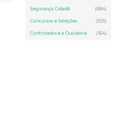
Segurança Cidadã
(884)
Concursos e Seleções
(305)
Controladoria e Ouvidoria
(164)
Servidor
(199)
Fiscalização
(151)
Proteção Animal
(33)
Relações Comunitárias
(10)
Mulheres
(21)
Regionais
(58)
Primeira Infância
(28)