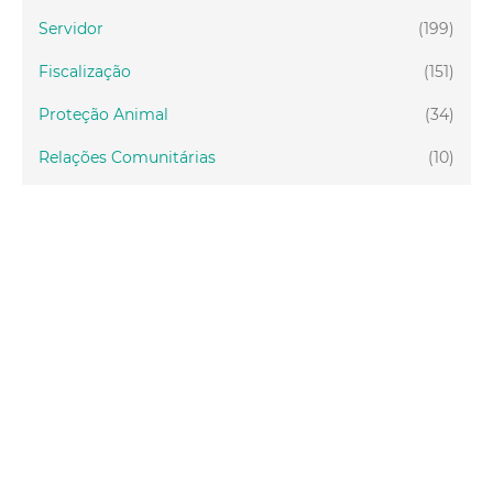
Servidor
(199)
Fiscalização
(151)
Proteção Animal
(34)
Relações Comunitárias
(10)
Mulheres
(21)
Regionais
(58)
Primeira Infância
(30)
Mais Lidas