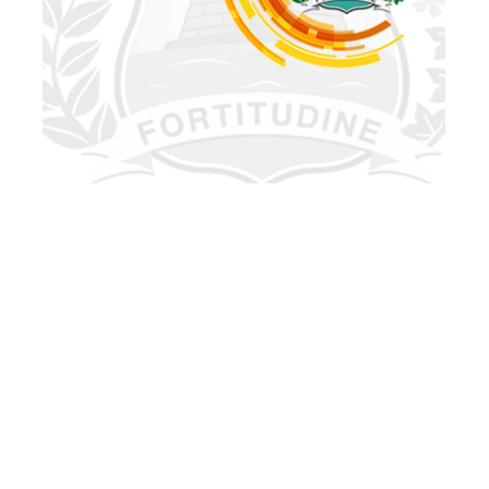
Quarta, 11 Março 2015 07:41
Exposição “Sapateiro
Alves”, Feira de Artes e
espetáculo infantil são
atrações no fim de semana
O fim de semana chega com novidade na Galeria Mário
Barata, no Estoril, com a abertura da exposição
"Sapateiro Alves: amigo do pobre, conhecido do rico", que
acontece nesta sexta-feira (13), às 19 horas. A mostra,
que tem curadoria de Bárbara Cariry e Die...