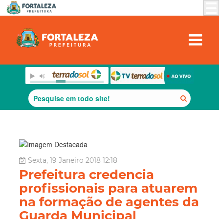
Sexta, 19 Janeiro 2018 12:18
Prefeitura credencia
profissionais para atuarem
na formação de agentes da
Guarda Municipal