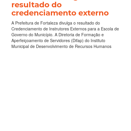
resultado do
credenciamento externo
A Prefeitura de Fortaleza divulga o resultado do
Credenciamento de Instrutores Externos para a Escola de
Governo do Município. A Diretoria de Formação e
Aperfeiçoamento de Servidores (Difap) do Instituto
Municipal de Desenvolvimento de Recursos Humanos
(Imparh), que geren...
Educação
Credenciamento
Escola De
Governo
Instrutores Externos
Resultado Final
Leia Mais
Categorias