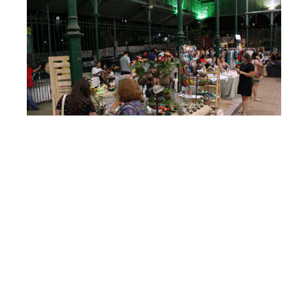
Quinta, 07 Novembro 2019 12:57
Mercado Coletivo é atração
na I Virada Cultural de
Fortaleza
O Mercado dos Pinhões recebe o projeto Mercado
Coletivo, neste fim de semana, durante a edição especial
da I Virada Cultural de Fortaleza. A feira de economia
criativa ocorre no sábado e no domingo (09 e 10/11), das
16h às 22h, com acesso gratuito e extensa programação