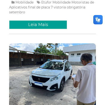
Mobilidade
Etufor
Mobilidade
Motoristas de
Aplicativos
final de placa 7
vistoria obrigatória
setembro
Leia Mais