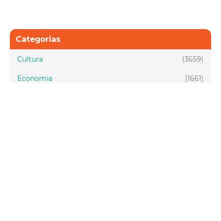
Categorias
Cultura
(3659)
Economia
(1661)
Esporte e Lazer
(1128)
Infraestrutura
(957)
Juventude
(1947)
Meio ambiente
(1437)
Mobilidade
(2876)
Social
(1984)
Tecnologia
(150)