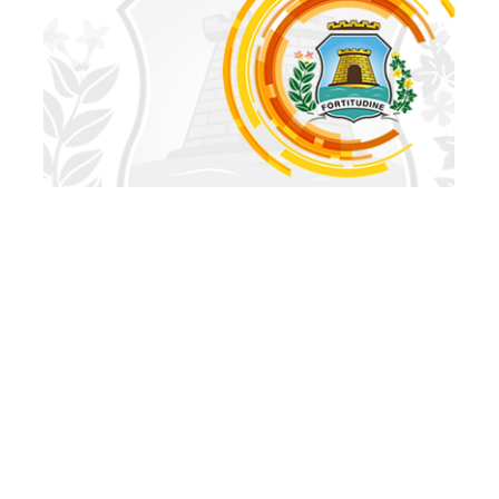
Segunda, 22 Julho 2013 16:06
Emlurb vai plantar mais de
200 mudas de árvores no
Parque Adahil Barreto
O Parque Adahil Barreto, no bairro Dionísio Torres, está
recebendo um incremento na quantidade de árvores