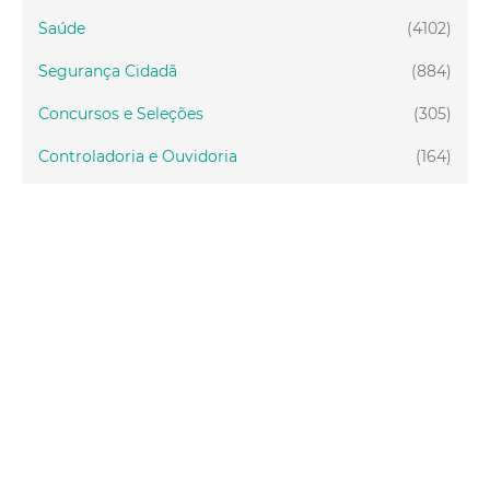
Saúde
(4102)
Segurança Cidadã
(884)
Concursos e Seleções
(305)
Controladoria e Ouvidoria
(164)
Servidor
(199)
Fiscalização
(151)
Proteção Animal
(33)
Relações Comunitárias
(10)
Mulheres
(21)
Regionais
(58)
Primeira Infância
(30)