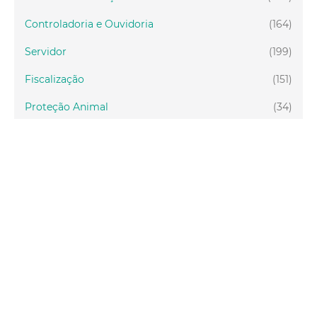
Controladoria e Ouvidoria
(164)
Servidor
(199)
Fiscalização
(151)
Proteção Animal
(34)
Relações Comunitárias
(10)
Mulheres
(21)
Regionais
(58)
Primeira Infância
(30)
Mais Lidas