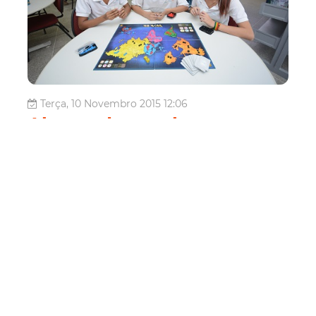
Terça, 10 Novembro 2015 12:06
Alunos de escolas
municipais participam de
atividades de contraturno
escolar nos três Cucas
Desde o último mês de agosto, 300 estudantes da Rede
Municipal de Ensino estão vivenciando novas
experiências nos três Cucas no contraturno escolar. Os
jovens participam do Projeto Integração, desenvolvido
pela Coordenadoria de Juventude e pela Secretari...
Educação
Cuca Barra
Cuca Jangurussu
Cuca
Mondubim
Educação
Projeto Integração
Rede Cuca