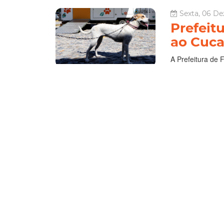
Sexta, 06 De
Prefeit
ao Cuc
A Prefeitura de F
serviços do VetM
bairro Mondubim 
atendimentos no 
Fortaleza
Mondubim
SC
Le
Sexta, 16 No
Prefeitu
atendim