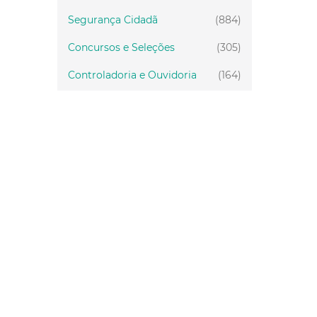
Segurança Cidadã
(884)
Concursos e Seleções
(305)
Controladoria e Ouvidoria
(164)
Servidor
(199)
Fiscalização
(151)
Proteção Animal
(33)
Relações Comunitárias
(10)
Mulheres
(21)
Regionais
(58)
Primeira Infância
(30)