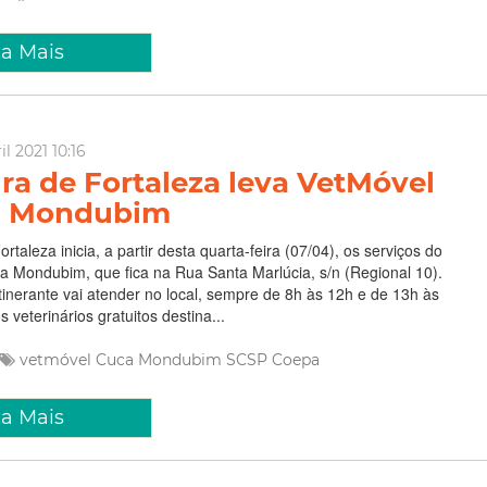
ia Mais
il 2021 10:16
ura de Fortaleza leva VetMóvel
a Mondubim
ortaleza inicia, a partir desta quarta-feira (07/04), os serviços do
 Mondubim, que fica na Rua Santa Marlúcia, s/n (Regional 10).
inerante vai atender no local, sempre de 8h às 12h e de 13h às
 veterinários gratuitos destina...
vetmóvel
Cuca Mondubim
SCSP
Coepa
ia Mais