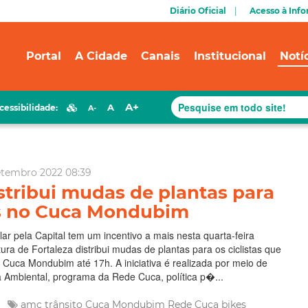
Diário Oficial
Acesso à Inf
Portal
A Cidade
Canais
Institucional
Notí
A+
A
cessibilidade:
A-
etembro 2022 08:39
stribui mudas de plantas para
as no Cuca Mondubim
 pela Capital tem um incentivo a mais nesta quarta-feira
tura de Fortaleza distribui mudas de plantas para os ciclistas que
 Cuca Mondubim até 17h. A iniciativa é realizada por meio de
 Ambiental, programa da Rede Cuca, política p�...
e
amc trânsito
Cuca Mondubim
Rede Cuca
bikes