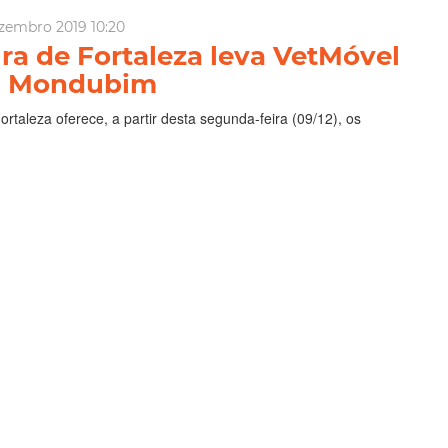
zembro 2019 10:20
ura de Fortaleza leva VetMóvel
a Mondubim
ortaleza oferece, a partir desta segunda-feira (09/12), os
óvel no Cuca Mondubim, localizado na Rua Marlúcia, s/n, no
(Regional V). O equipamento itinerante vai realizar
local até sexta-feira (13/11), sempre de 8h às 12 e de 13h...
Prefeitura De Fortaleza
vetmóvel
Cuca
Cuca Mondubim
SP
Coepa
ia Mais
vembro 2018 15:39
ra de Fortaleza realiza
entos do VetMóvel no Cuca