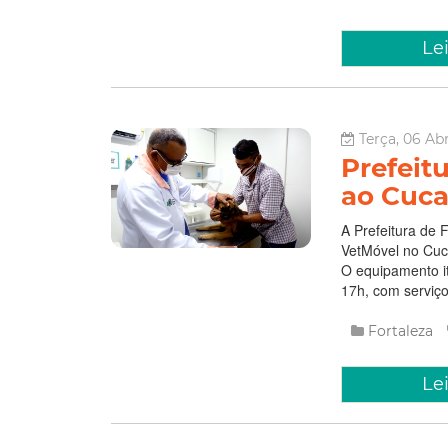
Le
Terça, 06 Abr
Prefeit
ao Cuc
A Prefeitura de F
VetMóvel no Cuca
O equipamento it
17h, com serviços
Fortaleza
Le