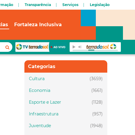
ormação
Transparência
Serviços
Legislação
cias
Fortaleza Inclusiva
Categorias
Cultura
(3659)
Economia
(1661)
Esporte e Lazer
(1128)
Infraestrutura
(957)
Juventude
(1948)