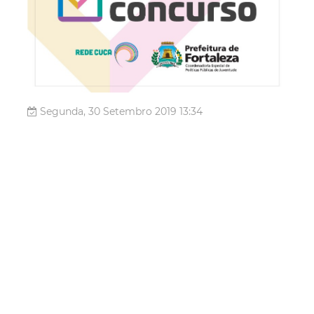
Segunda, 30 Setembro 2019 13:34
Projeto Meu Primeiro
Concurso inicia na Rede
Cuca Mondubim
A Prefeitura de Fortaleza realiza, por intermédio da
Coordenadoria Especial de Políticas Públicas de
Juventude (CEPPJ), a primeira aula do projeto Meu
Primeiro Concurso, nesta terça-feria (01/10), das 9h às
12h, na Rede Cuca Mondubim. As aulas acontecerão às
terças, quartas e quintas-feira...
Juventude
fortaleza da juventude
Meu
Primeiro Concurso
Rede Cuca
Prefeitura De