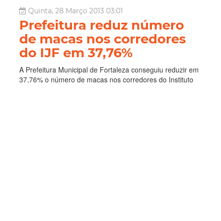
Quinta, 28 Março 2013 03:01
Prefeitura reduz número
de macas nos corredores
do IJF em 37,76%
A Prefeitura Municipal de Fortaleza conseguiu reduzir em
37,76% o número de macas nos corredores do Instituto
Doutor José Frota, o que garante melhores condições de
atendimento durante o feriado da Semana Santa. O
hospital, que é referência no atendimento de ...
Saúde
Feriado
Ijf
Semana Santa
Leia Mais