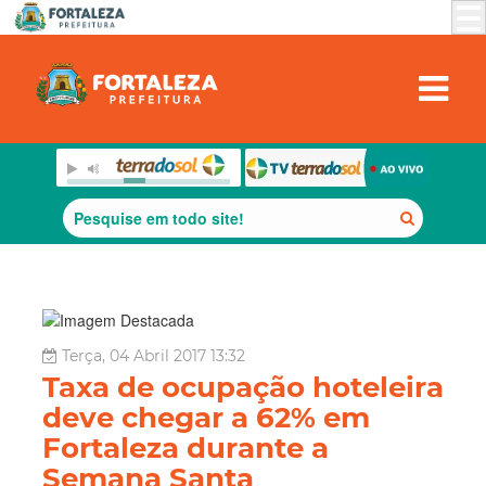
Terça, 04 Abril 2017 13:32
Taxa de ocupação hoteleira
deve chegar a 62% em
Fortaleza durante a
Semana Santa