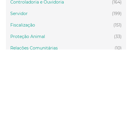
Controladoria e Ouvidoria
(164)
Servidor
(199)
Fiscalização
(151)
Proteção Animal
(33)
Relações Comunitárias
(10)
Mulheres
(21)
Regionais
(58)
Primeira Infância
(30)
Mais Lidas