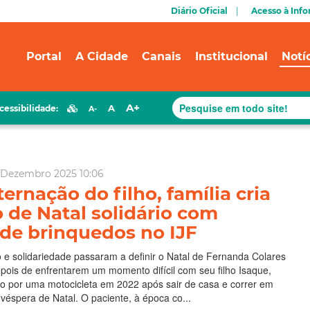
Diário Oficial
Acesso à Inf
Portal
A Cidade
Canais
Institucional
Notí
A+
A
cessibilidade:
A-
 Dezembro 2025 10:06
ernação do filho, família cria
o de Natal solidário com
de brinquedos no IJF
e solidariedade passaram a definir o Natal de Fernanda Colares
epois de enfrentarem um momento difícil com seu filho Isaque,
do por uma motocicleta em 2022 após sair de casa e correr em
 véspera de Natal. O paciente, à época co...