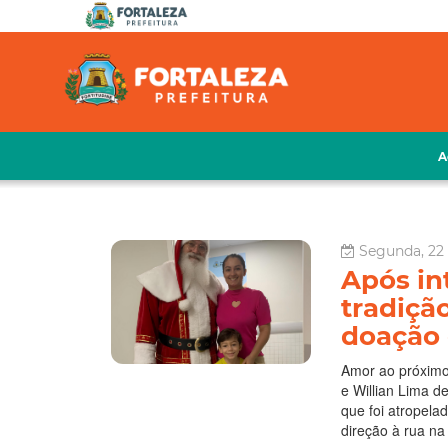
A
Segunda, 22
Após int
tradiçã
doação 
Amor ao próximo 
e Willian Lima d
que foi atropela
direção à rua na