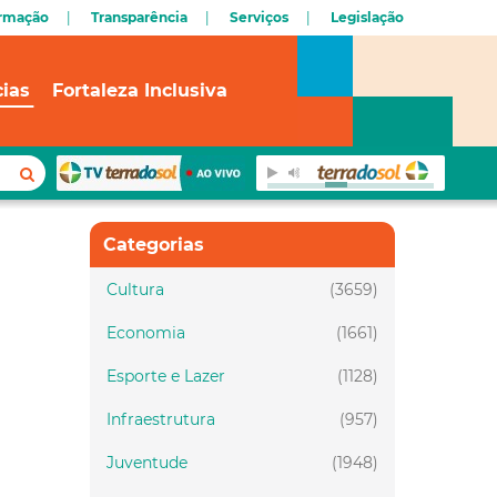
ormação
Transparência
Serviços
Legislação
cias
Fortaleza Inclusiva
Categorias
Cultura
(3659)
Economia
(1661)
Esporte e Lazer
(1128)
Infraestrutura
(957)
Juventude
(1948)