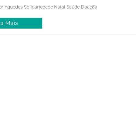
brinquedos
Solidariedade
Natal
Saúde
Doação
ia Mais