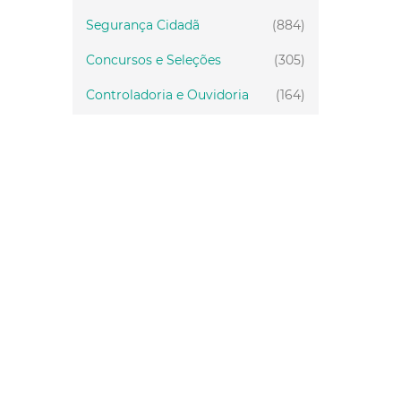
Segurança Cidadã
(884)
Concursos e Seleções
(305)
Controladoria e Ouvidoria
(164)
Servidor
(199)
Fiscalização
(151)
Proteção Animal
(33)
Relações Comunitárias
(10)
Mulheres
(21)
Regionais
(58)
Primeira Infância
(30)