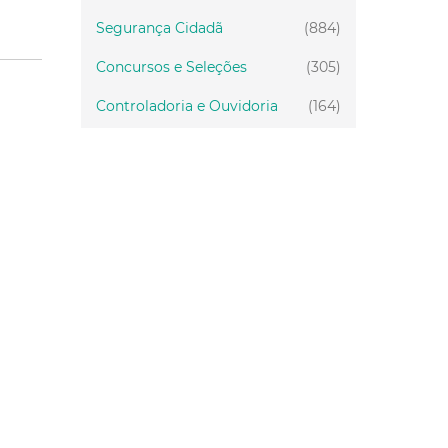
Segurança Cidadã
(884)
Concursos e Seleções
(305)
Controladoria e Ouvidoria
(164)
Servidor
(199)
Fiscalização
(151)
Proteção Animal
(33)
Relações Comunitárias
(10)
Mulheres
(21)
Regionais
(58)
Primeira Infância
(28)