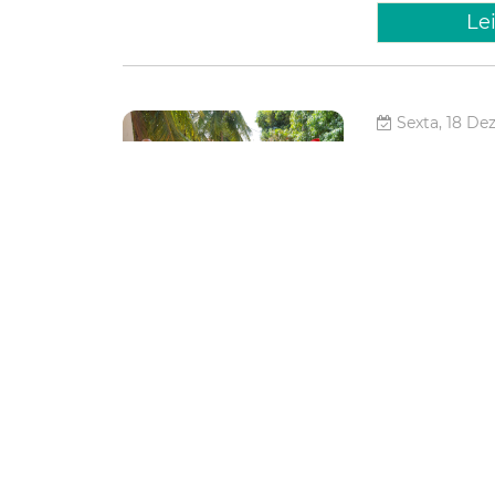
Le
Sexta, 18 De
Campanh
Cidadã”
Nazaré
A Secretaria Mu
Fortaleza (GMF) 
“Solidariedade C
Nazaré. Localiza
Segurança
Le