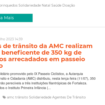
brinquedos
Solidariedade
Natal
Saúde
Doação
ia Mais
ulho 2023 14:39
 de trânsito da AMC realizam
 beneficente de 350 kg de
os arrecadados em passeio
co
olidário promovido pelo IX Passeio Ciclístico, a Autarquia
sito e Cidadania (AMC) distribuiu, nesta terça-feira (11/07), 350
ão perecíveis a três instituições filantrópicas de Fortaleza.
s o Instituto Primeira Infância (...
e
amc trânsito
Solidariedade
Agentes De Trânsito