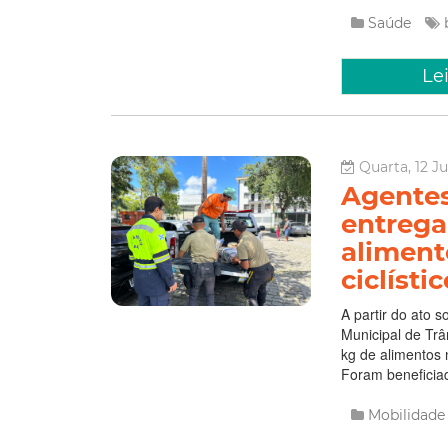
Saúde
Le
Quarta, 12 J
Agentes
entrega
aliment
ciclísti
A partir do ato s
Municipal de Trân
kg de alimentos n
Foram beneficiado
Mobilidad