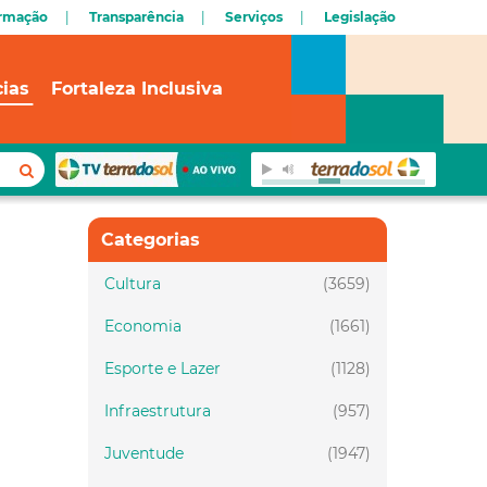
ormação
Transparência
Serviços
Legislação
cias
Fortaleza Inclusiva
Categorias
Cultura
(3659)
Economia
(1661)
Esporte e Lazer
(1128)
Infraestrutura
(957)
Juventude
(1947)