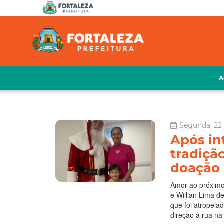
A
Segunda, 22
Após int
tradiçã
doação 
Amor ao próximo 
e Willian Lima d
que foi atropela
direção à rua na