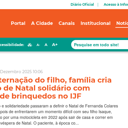
Diário Oficial
Acesso à Inf
Portal
A Cidade
Canais
Institucional
Notí
A+
A
cessibilidade:
A-
 Dezembro 2025 10:06
ernação do filho, família cria
o de Natal solidário com
de brinquedos no IJF
e solidariedade passaram a definir o Natal de Fernanda Colares
epois de enfrentarem um momento difícil com seu filho Isaque,
do por uma motocicleta em 2022 após sair de casa e correr em
 véspera de Natal. O paciente, à época co...