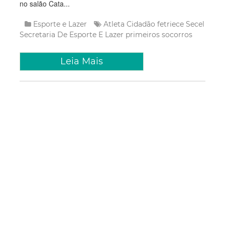
no salão Cata...
Esporte e Lazer
Atleta Cidadão
fetriece
Secel
Secretaria De Esporte E Lazer
primeiros socorros
Leia Mais
Categorias
Cultura
(3661)
Economia
(1662)
Esporte e Lazer
(1128)
Infraestrutura
(957)
Juventude
(1949)