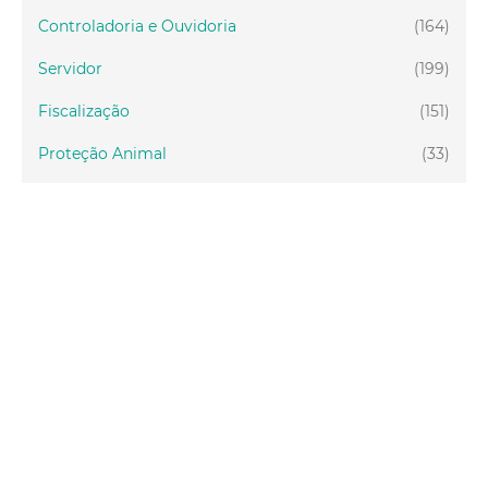
Controladoria e Ouvidoria
(164)
Servidor
(199)
Fiscalização
(151)
Proteção Animal
(33)
Relações Comunitárias
(10)
Mulheres
(21)
Regionais
(58)
Primeira Infância
(30)
Mais Lidas