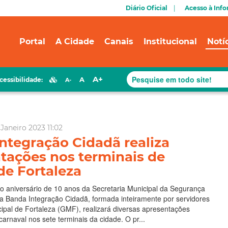
Diário Oficial
Acesso à Inf
Portal
A Cidade
Canais
Institucional
Notí
A+
A
cessibilidade:
A-
Janeiro 2023 11:02
ntegração Cidadã realiza
tações nos terminais de
de Fortaleza
o aniversário de 10 anos da Secretaria Municipal da Segurança
a Banda Integração Cidadã, formada inteiramente por servidores
pal de Fortaleza (GMF), realizará diversas apresentações
carnaval nos sete terminais da cidade. O pr...