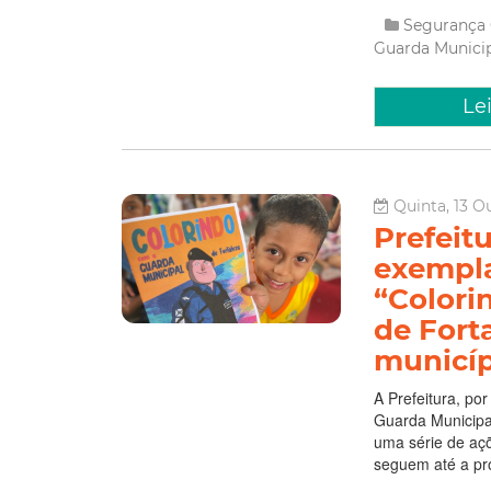
Segurança
Guarda Munici
Le
Quinta, 13 O
Prefeit
exemplar
“Colori
de Fort
municíp
A Prefeitura, po
Guarda Municipal
uma série de aç
seguem até a pró