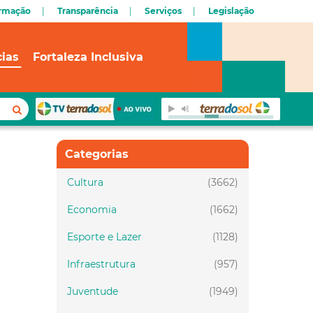
ormação
Transparência
Serviços
Legislação
cias
Fortaleza Inclusiva
Categorias
Cultura
(3662)
Economia
(1662)
Esporte e Lazer
(1128)
Infraestrutura
(957)
Juventude
(1949)