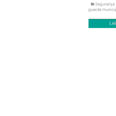
Segurança
guarda municip
Le
Segunda, 19
Prefeit
formaçã
de dire
função 
A Prefeitura de 
(Sesec), e o Com
desta segunda-fe
normas internaci
Segurança