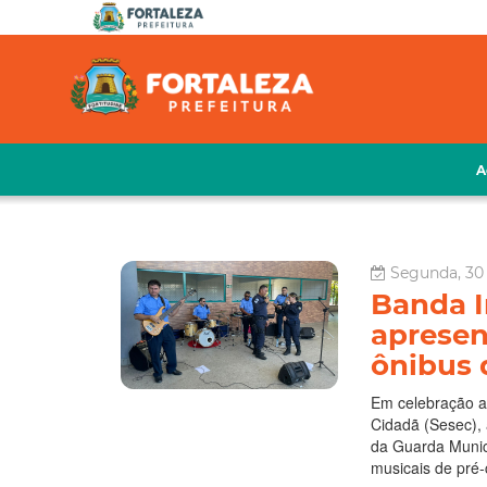
A
Segunda, 30 
Banda I
apresen
ônibus 
Em celebração a
Cidadã (Sesec), 
da Guarda Munici
musicais de pré-