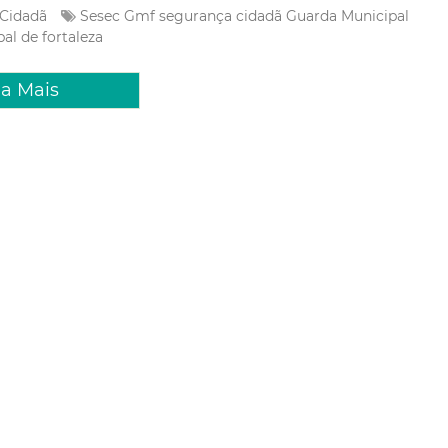
 Cidadã
Sesec
Gmf
segurança cidadã
Guarda Municipal
al de fortaleza
ia Mais
 Setembro 2022 15:32
ura e Cruz Vermelha iniciam
o em normas internacionais
itos humanos aplicadas à
de guarda municipal
Fortaleza, por meio da Secretaria Municipal da Segurança Cidadã
itê Internacional da Cruz Vermelha (CICV), iniciaram, na manhã
ira (19/09), as aulas presenciais da formação de instrutores em
onais de direitos humanos aplicadas �...
 Cidadã
Sesec
segurança cidadã
Amsec
Academia da