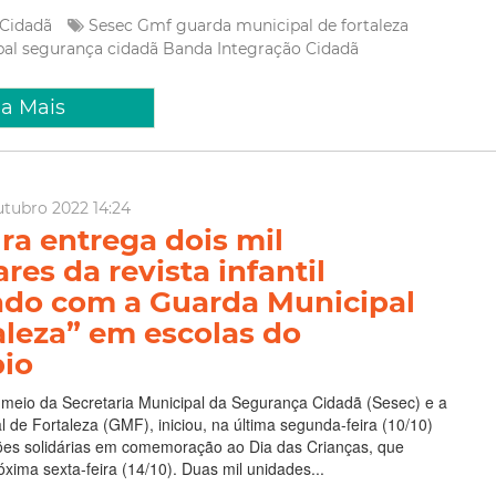
 Cidadã
Sesec
Gmf
guarda municipal de fortaleza
pal
segurança cidadã
Banda Integração Cidadã
ia Mais
utubro 2022 14:24
ura entrega dois mil
es da revista infantil
ndo com a Guarda Municipal
aleza” em escolas do
io
r meio da Secretaria Municipal da Segurança Cidadã (Sesec) e a
 de Fortaleza (GMF), iniciou, na última segunda-feira (10/10)
ões solidárias em comemoração ao Dia das Crianças, que
xima sexta-feira (14/10). Duas mil unidades...