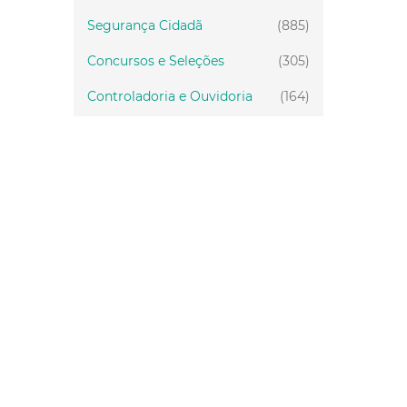
Segurança Cidadã
(885)
Concursos e Seleções
(305)
Controladoria e Ouvidoria
(164)
Servidor
(199)
Fiscalização
(151)
Proteção Animal
(34)
Relações Comunitárias
(10)
Mulheres
(21)
Regionais
(58)
Primeira Infância
(30)