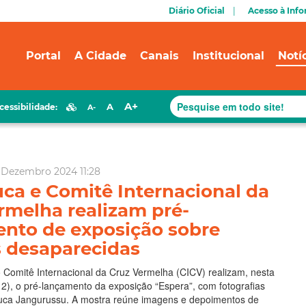
Diário Oficial
Acesso à Inf
Portal
A Cidade
Canais
Institucional
Notí
A+
A
cessibilidade:
A-
 Dezembro 2024 11:28
ca e Comitê Internacional da
rmelha realizam pré-
nto de exposição sobre
 desaparecidas
 Comitê Internacional da Cruz Vermelha (CICV) realizam, nesta
/12), o pré-lançamento da exposição “Espera”, com fotografias
uca Jangurussu. A mostra reúne imagens e depoimentos de