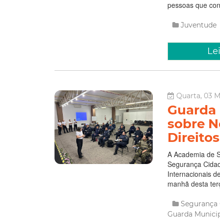
pessoas que con
Juventude
Le
Quarta, 03 M
Guarda 
sobre N
Direito
A Academia de S
Segurança Cidad
Internacionais d
manhã desta terç
Segurança
Guarda Munici