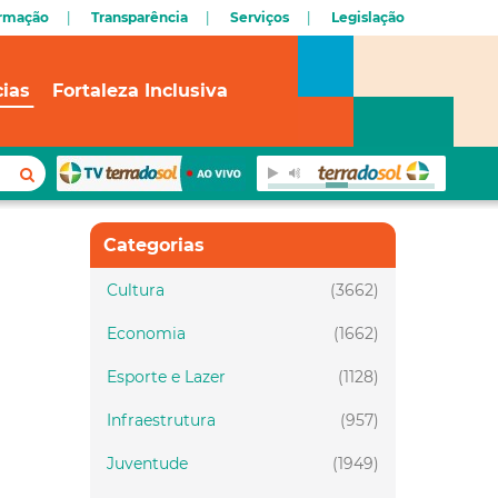
ormação
Transparência
Serviços
Legislação
cias
Fortaleza Inclusiva
Categorias
Cultura
(3662)
Economia
(1662)
Esporte e Lazer
(1128)
Infraestrutura
(957)
Juventude
(1949)