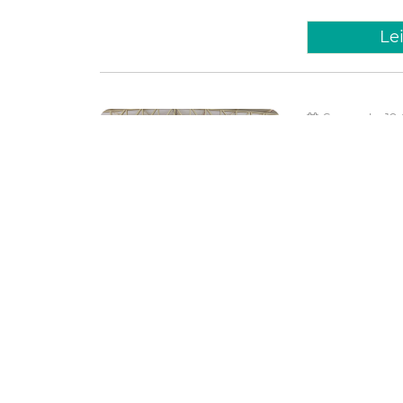
Le
Segunda, 19
Prefeit
formaçã
de dire
função 
A Prefeitura de 
(Sesec), e o Com
desta segunda-fe
normas internaci
Segurança
Segurança Cid
Capacitação
CI