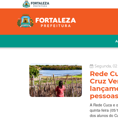
A
Segunda, 02
Rede Cu
Cruz Ve
lançame
pessoas
A Rede Cuca e o
quinta-feira (05
dos alunos do C