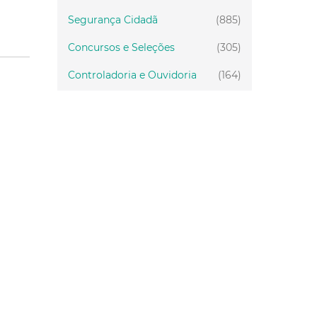
Segurança Cidadã
(885)
Concursos e Seleções
(305)
Controladoria e Ouvidoria
(164)
Servidor
(199)
Fiscalização
(151)
Proteção Animal
(34)
Relações Comunitárias
(10)
Mulheres
(21)
Regionais
(58)
Primeira Infância
(30)