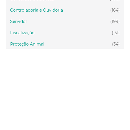
Controladoria e Ouvidoria
(164)
Servidor
(199)
Fiscalização
(151)
Proteção Animal
(34)
Relações Comunitárias
(10)
Mulheres
(21)
Regionais
(58)
Primeira Infância
(30)
Mais Lidas