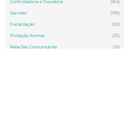
Controladoria e Ouvidoria
(164)
Servidor
(199)
Fiscalização
(151)
Proteção Animal
(33)
Relações Comunitárias
(10)
Mulheres
(21)
Regionais
(58)
Primeira Infância
(30)
Mais Lidas