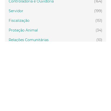
Controladoria e Ouvidoria
(164)
Servidor
(199)
Fiscalização
(151)
Proteção Animal
(34)
Relações Comunitárias
(10)
Mulheres
(21)
Regionais
(58)
Primeira Infância
(30)
Mais Lidas