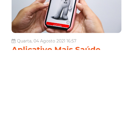
Quarta, 04 Agosto 2021 16:57
Aplicativo Mais Saúde
Fortaleza notifica
agendamento da
vacinação contra a Covid-
19
O aplicativo Mais Saúde Fortaleza, disponível nas
plataformas Android e iOS, está com nova atualização. A
partir desta quarta-feira (04/08), os usuários podem
receber a notificação do agendamento da vacinação
contra a Covid-19, seja de primeira ou segunda dose, no
smartphone. Na aba “Av...