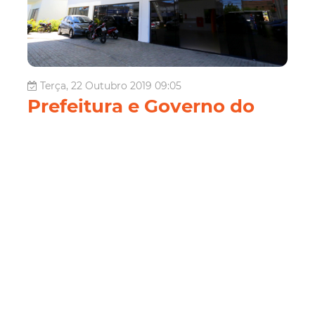
Terça, 22 Outubro 2019 09:05
Prefeitura e Governo do
Estado inauguram
Policlínica no Jóquei Clube
que vai oferecer maior
número de especialidades
Dentro da estratégia de fortalecimento da atenção à
saúde, a Prefeitura de Fortaleza amplia o atendimento da
Rede de Atenção Especializada, com a inauguração da
Policlínica Dr. Lusmar Veras Rodrigues, no bairro Jóquei
Clube (Regional III), em parceria com Governo do Estado,
nesta quarta...
Saúde
Saúde
policlinica
Parada
rede