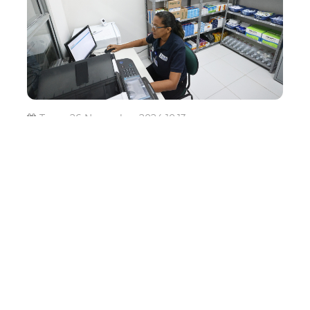
Terça, 26 Novembro 2024 10:13
Em quatro anos, Prefeitura
de Fortaleza entregou
mais de 2 bilhões de
medicamentos à
população
A população de Fortaleza conta com a dispensação
gratuita de medicamentos na Atenção Primária à Saúde,
um direito essencial garantido pelo Sistema Único de
Saúde (SUS). Entre janeiro de 2021 e setembro de 2024,
a Prefeitura de Fortaleza, por meio da Secretaria
Municipal da Saúde (SMS), d...