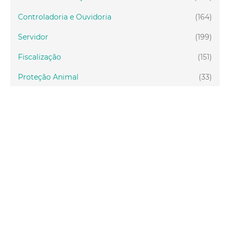
Controladoria e Ouvidoria
(164)
Servidor
(199)
Fiscalização
(151)
Proteção Animal
(33)
Relações Comunitárias
(10)
Mulheres
(21)
Regionais
(58)
Primeira Infância
(30)
Mais Lidas