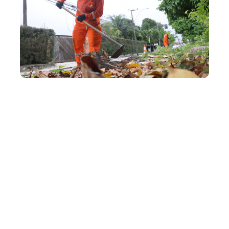
Quinta, 02 Julho 2026 11:20
Capital Limpa e Ordenada:
bairros Jangurussu e
Mondubim recebem frente
especial de zeladoria nesta
semana
A Prefeitura de Fortaleza leva, nesta semana, a frente
especial de zeladoria da Operação Capital Limpa e
Ordenada às regionais 9 e 10, reforçando os serviços de
capinação e varrição de meio-fio em áreas estratégicas
da cidade. Realizada pela Coordenadoria Especial de