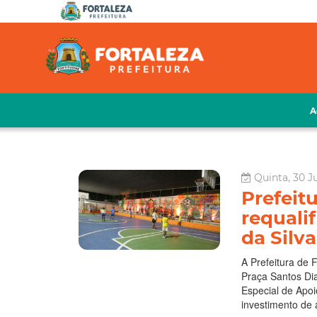
A
Quinta, 30 J
Prefeit
requali
da Silv
A Prefeitura de F
Praça Santos Dia
Especial de Apo
investimento de 