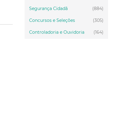
Segurança Cidadã
(884)
Concursos e Seleções
(305)
Controladoria e Ouvidoria
(164)
Servidor
(199)
Fiscalização
(151)
Proteção Animal
(33)
Relações Comunitárias
(10)
Mulheres
(21)
Regionais
(58)
Primeira Infância
(28)