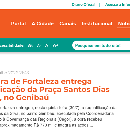
Diário Oficial
Acesso à Inf
Portal
A Cidade
Canais
Institucional
Notí
A+
A
cessibilidade:
A-
ulho 2026 21:43
ura de Fortaleza entrega
ficação da Praça Santos Dias
a, no Genibaú
ortaleza entregou, nesta quinta-feira (30/7), a requalificação da
s da Silva, no bairro Genibaú. Executada pela Coordenadoria
io à Governança das Regionais (Cegor), a obra recebeu
aproximadamente R$ 770 mil e integra as ações ...