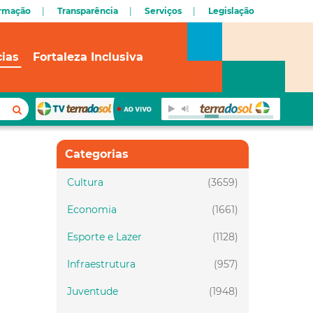
ormação
Transparência
Serviços
Legislação
cias
Fortaleza Inclusiva
Categorias
Cultura
(3659)
Economia
(1661)
Esporte e Lazer
(1128)
Infraestrutura
(957)
Juventude
(1948)