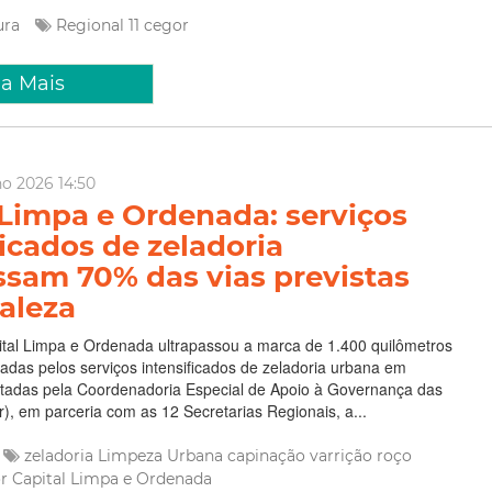
tura
Regional 11
cegor
ia Mais
ho 2026 14:50
 Limpa e Ordenada: serviços
ficados de zeladoria
ssam 70% das vias previstas
aleza
tal Limpa e Ordenada ultrapassou a marca de 1.400 quilômetros
adas pelos serviços intensificados de zeladoria urbana em
utadas pela Coordenadoria Especial de Apoio à Governança das
), em parceria com as 12 Secretarias Regionais, a...
zeladoria
Limpeza Urbana
capinação
varrição
roço
or
Capital Limpa e Ordenada