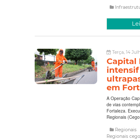
Infraestru
Le
Terça, 14 Jul
Capital
intensi
ultrapa
em Fort
A Operação Capi
de vias contempl
Fortaleza. Exec
Regionais (Cegor
Regionais
Regionais
ceg