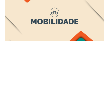
Terça, 26 Maio 2026 14:39
Aviso de pauta: Fortaleza
sedia 125ª Reunião do Fórum
Nacional de Secretários e
Dirigentes de Mobilidade
Urbana
A Prefeitura de Fortaleza, por meio da Empresa de Transporte
Urbano de Fortaleza (Etufor), sedia, nos dias 28 e 29 de maio
de 2026, a 125ª Reunião do Fórum Nacional de Secretárias,