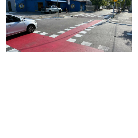
Sexta, 24 Abril 2026 09:14
Capital Limpa e Ordenada:
AMC avança na sinalização
viária
Como parte das ações estratégicas da Operação Capital Limpa
e Ordenada, a Autarquia Municipal de Trânsito e Cidadania
(AMC) concluiu mais uma etapa de requalificação urbana com a
revitalização da sinalização viária nas avenidas Duque de
Caxias, Leste-Oeste e Manuel Jesuíno. A iniciativ...