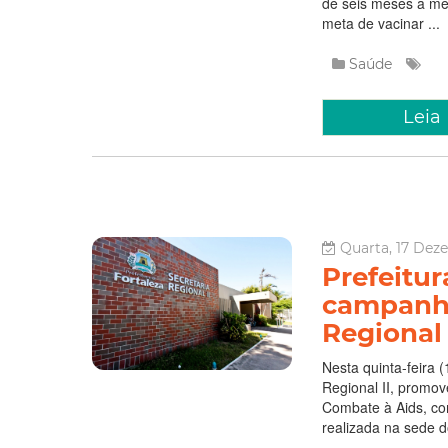
de seis meses a men
meta de vacinar ...
Saúde
Leia
Quarta, 17 Dez
Prefeitur
campanh
Regional 
Nesta quinta-feira (
Regional II, promo
Combate à Aids, c
realizada na sede do