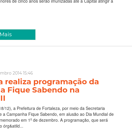
ores de cinco anos serão imunizadas até a Capital atingir a
 Mais
embro 2014 15:46
a realiza programação da
a Fique Sabendo na
II
18/12), a Prefeitura de Fortaleza, por meio da Secretaria
ve a Campanha Fique Sabendo, em alusão ao Dia Mundial de
omemorado em 1º de dezembro. A programação, que será
 órg&atild...