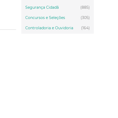
Segurança Cidadã
(885)
Concursos e Seleções
(305)
Controladoria e Ouvidoria
(164)
Servidor
(199)
Fiscalização
(151)
Proteção Animal
(34)
Relações Comunitárias
(10)
Mulheres
(21)
Regionais
(58)
Primeira Infância
(30)