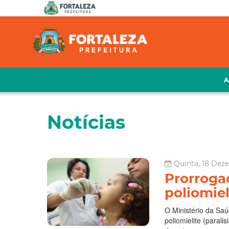
A
Notícias
Quinta, 18 Dez
Prorroga
poliomie
O Ministério da Sa
poliomielite (parali