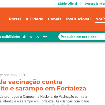
Diário Oficial
Acesso à Inf
Portal
A Cidade
Canais
Institucional
Notí
A+
A
cessibilidade:
A-
embro 2014 18:20
da vacinação contra
lite e sarampo em Fortaleza
úde prorrogou a Campanha Nacional de Vacinação contra a
sia infantil) e o sarampo em Fortaleza. As crianças com idade