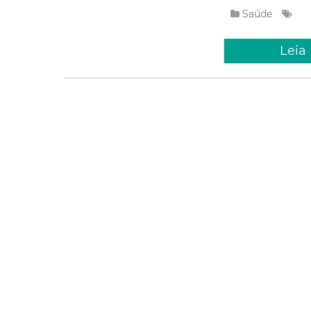
Saúde
Leia
Quarta, 10 Dez
Prefeitur
etapa da 
Odontoló
A listagem dos can
Programa de Residê
Bucomaxilofacial do 
novembro, encontra-
Saúde