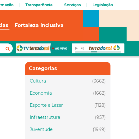
ormação
Transparência
Serviços
Legislação
cias
Fortaleza Inclusiva
Categorias
Cultura
(3662)
Economia
(1662)
Esporte e Lazer
(1128)
Infraestrutura
(957)
Juventude
(1949)