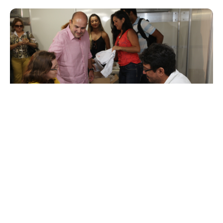
Segunda, 01 Dezembro 2014 11:33
Prefeitura realiza ações de
saúde no Dia Mundial da Luta
contra a AIDS
A Prefeitura Municipal de Fortaleza realizou, na manhã desta
segunda-feira (01/12), no Terminal do Siqueira, ação de