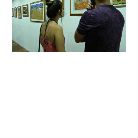
Segunda, 11 Setembro 2017 16:23
Início do programa Bom de
Fortaleza é destaque da
programação cultural da
Prefeitura
A programação cultural da Prefeitura de Fortaleza conta,
nesta semana, com eventos para todas as idades. Feira
de moda, festival de comida nordestina, contação de
histórias e a inauguração do projeto Bom de Fortaleza
compõem a programação. O Mercado dos Pinhões