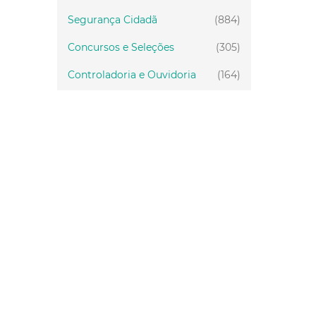
Segurança Cidadã
(884)
Concursos e Seleções
(305)
Controladoria e Ouvidoria
(164)
Servidor
(199)
Fiscalização
(151)
Proteção Animal
(33)
Relações Comunitárias
(10)
Mulheres
(21)
Regionais
(58)
Primeira Infância
(30)