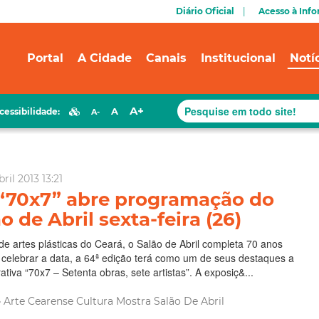
Diário Oficial
Acesso à Inf
Portal
A Cidade
Canais
Institucional
Notí
A+
A
cessibilidade:
A-
ril 2013 13:21
“70x7” abre programação do
o de Abril sexta-feira (26)
 de artes plásticas do Ceará, o Salão de Abril completa 70 anos
celebrar a data, a 64ª edição terá como um de seus destaques a
iva “70x7 – Setenta obras, sete artistas”. A exposiç&...
Arte
Cearense
Cultura
Mostra
Salão De Abril