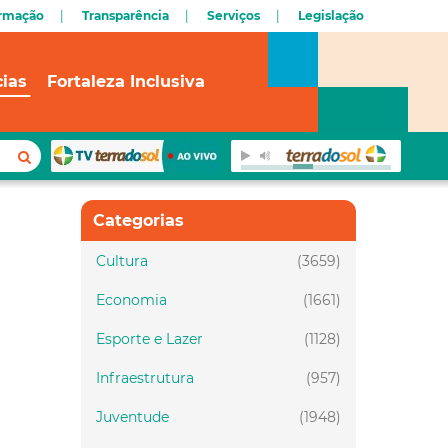
ormação
Transparência
Serviços
Legislação
cias
Fortaleza Inclusiva
Categorias
Cultura
(3659)
Economia
(1661)
Esporte e Lazer
(1128)
Infraestrutura
(957)
Juventude
(1948)