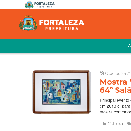
A
Quarta, 24 Ab
Mostra 
64º Salã
Principal evento
em 2013 e, para 
mostra comemorat
Cultura